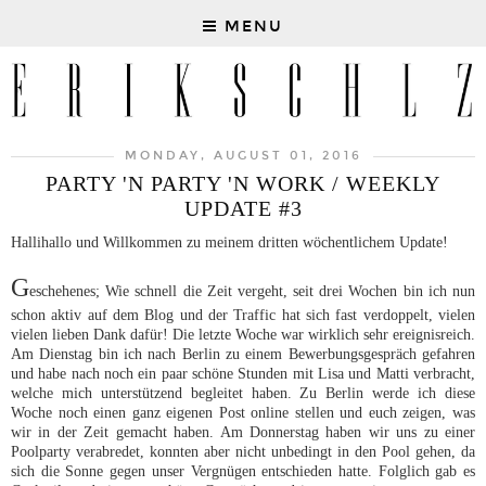
MENU
MONDAY, AUGUST 01, 2016
PARTY 'N PARTY 'N WORK / WEEKLY
UPDATE #3
Hallihallo und Willkommen zu meinem dritten wöchentlichem Update!
G
eschehenes; Wie schnell die Zeit vergeht, seit drei Wochen bin ich nun
schon aktiv auf dem Blog und der Traffic hat sich fast verdoppelt, vielen
vielen lieben Dank dafür! Die letzte Woche war wirklich sehr ereignisreich.
Am Dienstag bin ich nach Berlin zu einem Bewerbungsgespräch gefahren
und habe nach noch ein paar schöne Stunden mit Lisa und Matti verbracht,
welche mich unterstützend begleitet haben. Zu Berlin werde ich diese
Woche noch einen ganz eigenen Post online stellen und euch zeigen, was
wir in der Zeit gemacht haben. Am Donnerstag haben wir uns zu einer
Poolparty verabredet, konnten aber nicht unbedingt in den Pool gehen, da
sich die Sonne gegen unser Vergnügen entschieden hatte. Folglich gab es