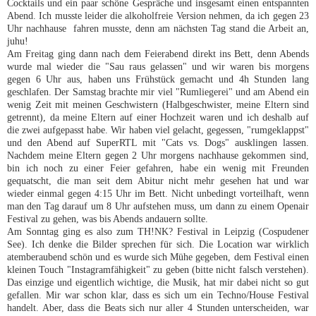
Cocktails und ein paar schöne Gespräche und insgesamt einen entspannten
Abend. Ich musste leider die alkoholfreie Version nehmen, da ich gegen 23
Uhr nachhause fahren musste, denn am nächsten Tag stand die Arbeit an,
juhu!
Am Freitag ging dann nach dem Feierabend direkt ins Bett, denn Abends
wurde mal wieder die "Sau raus gelassen" und wir waren bis morgens
gegen 6 Uhr aus, haben uns Frühstück gemacht und 4h Stunden lang
geschlafen. Der Samstag brachte mir viel "Rumliegerei" und am Abend ein
wenig Zeit mit meinen Geschwistern (Halbgeschwister, meine Eltern sind
getrennt), da meine Eltern auf einer Hochzeit waren und ich deshalb auf
die zwei aufgepasst habe. Wir haben viel gelacht, gegessen, "rumgeklappst"
und den Abend auf SuperRTL mit "Cats vs. Dogs" ausklingen lassen.
Nachdem meine Eltern gegen 2 Uhr morgens nachhause gekommen sind,
bin ich noch zu einer Feier gefahren, habe ein wenig mit Freunden
gequatscht, die man seit dem Abitur nicht mehr gesehen hat und war
wieder einmal gegen 4:15 Uhr im Bett. Nicht unbedingt vorteilhaft, wenn
man den Tag darauf um 8 Uhr aufstehen muss, um dann zu einem Openair
Festival zu gehen, was bis Abends andauern sollte.
Am Sonntag ging es also zum TH!NK? Festival in Leipzig (Cospudener
See). Ich denke die Bilder sprechen für sich. Die Location war wirklich
atemberaubend schön und es wurde sich Mühe gegeben, dem Festival einen
kleinen Touch "Instagramfähigkeit" zu geben (bitte nicht falsch verstehen).
Das einzige und eigentlich wichtige, die Musik, hat mir dabei nicht so gut
gefallen. Mir war schon klar, dass es sich um ein Techno/House Festival
handelt. Aber, dass die Beats sich nur aller 4 Stunden unterscheiden, war