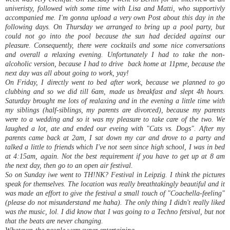
univeristy, followed with some time with Lisa and Matti, who supportivly
accompanied me. I'm gonna upload a very own Post about this day in the
following days. On Thursday we arranged to bring up a pool party, but
could not go into the pool because the sun had decided against our
pleasure. Consequently, there were cocktails and some nice conversations
and overall a relaxing evening. Unfortunately I had to take the non-
alcoholic version, because I had to drive back home at 11pme, because the
next day was all about going to work, yay!
On Friday, I directly went to bed after work, because we planned to go
clubbing and so we did till 6am, made us breakfast and slept 4h hours.
Saturday brought me lots of realaxing
and in the evening a little time with
my siblings (half-siblings, my parents are divorced), because my parents
were to a wedding and so it was my pleasure to take care of the two. We
laughed a lot, ate and ended our eveing with "Cats vs. Dogs". After my
parents came back at 2am, I sat down my car and drove to a party and
talked a little to friends which I've not seen since high school, I was in bed
at 4:15am, again. Not the best
requirement
if you have to get up at 8 am
the next day, then go to an open air festival.
So on Sunday iwe went to TH!NK? Festival in Leipzig. I think the pictures
speak for themselves. The location was really breathtakingly beautiful and it
was made an effort to give the festival a small touch of "Coachella-feeling"
(please do not misunderstand me haha). The only thing I didn't really liked
was the music, lol. I did know that I was going to a Techno fetsival, but not
that the beats are never changing.
Whatever, the people were super entertaining.