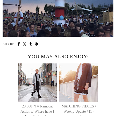
SHARE:
YOU MAY ALSO ENJOY:
20.000 ?! // Raincoat
MATCHING PIECES /
Action // Where have I
Weekly Update #11 -