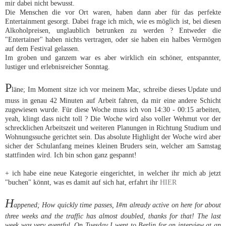
mir dabei nicht bewusst.
Die Menschen die vor Ort waren, haben dann aber für das perfekte
Entertainment gesorgt. Dabei frage ich mich, wie es möglich ist, bei diesen
Alkoholpreisen, unglaublich betrunken zu werden ? Entweder die
"Entertainer" haben nichts vertragen, oder sie haben ein halbes Vermögen
auf dem Festival gelassen.
Im groben und ganzem war es aber wirklich ein schöner, entspannter,
lustiger und erlebnisreicher Sonntag.
P
läne; Im Moment sitze ich vor meinem Mac, schreibe dieses Update und
muss in genau 42 Minuten auf Arbeit fahren, da mir eine andere Schicht
zugewiesen wurde. Für diese Woche muss ich von 14:30 - 00:15 arbeiten,
yeah, klingt dass nicht toll ? Die Woche wird also voller Wehmut vor der
schrecklichen Arbeitszeit und weiteren Planungen in Richtung Studium und
Wohnungssuche gerichtet sein. Das absolute Highlight der Woche wird aber
sicher der Schulanfang meines kleinen Bruders sein, welcher am Samstag
stattfinden wird. Ich bin schon ganz gespannt!
+ ich habe eine neue Kategorie eingerichtet, in welcher ihr mich ab jetzt
"buchen" könnt, was es damit auf sich hat, erfahrt ihr
HIER
H
appened; How quickly time passes, I#m already active on here for about
three weeks and the traffic has almost doubled, thanks for that! The last
week was very eventful. On Tuesday I went to Berlin for an interview at an