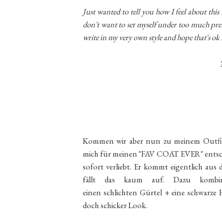
Just wanted to tell you how I feel about this i
don't want to set myself under too much pres
write in my very own style and hope that's ok 
Kommen wir aber nun zu meinem Outfit. 
mich für meinen "FAV COAT EVER" entschi
sofort verliebt. Er kommt eigentlich aus 
fällt das kaum auf. Dazu kombi
einen schlichten Gürtel + eine schwarze
doch schicker Look.