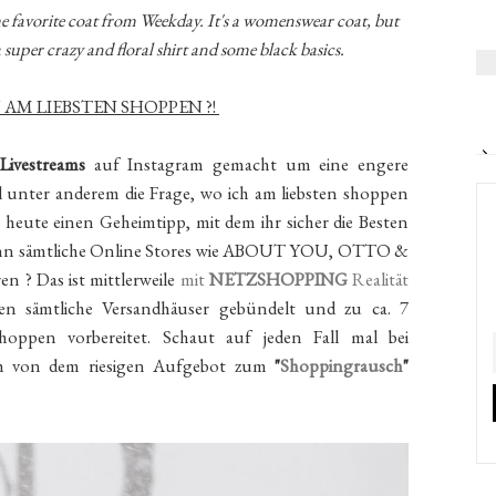
ime favorite coat from Weekday. It's a womenswear coat, but
a super crazy and floral shirt and some black basics.
AM LIEBSTEN SHOPPEN ?!
Livestreams
auf Instagram gemacht um eine engere
l unter anderem die Frage, wo ich am liebsten shoppen
h heute einen Geheimtipp, mit dem ihr sicher die Besten
, wenn sämtliche Online Stores wie ABOUT YOU, OTTO &
 ? Das ist mittlerweile
mit
NETZSHOPPING
Realität
n sämtliche Versandhäuser gebündelt und zu ca. 7
pen vorbereitet. Schaut auf jeden Fall mal bei
ch von dem riesigen Aufgebot zum
"
Shoppingrausch
"