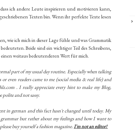
dass ich andere Leute inspirieren und motivieren kann,
geschriebenen Texten bin. Wenn ihr perfekte Texte lesen
hen, wie ich mich in dieser Lage fühle und was Grammatik
euteten. Beide sind ein wichtiger Teil des Schreibens,
einen weitaus bedeutenderen Wert für mich.
 normal part of my usual day routine. Especially when talking
s or even readers came to me (social media & real life) and
lz.com . I really appreciate every hint to make my Blog,
e polite and not sassy.
ent in german and this fact hasn't changed until today. My
or grammar but rather about my feelings and how I want to
, please buy yourself a fashion magazine.
I'm not an
editor!